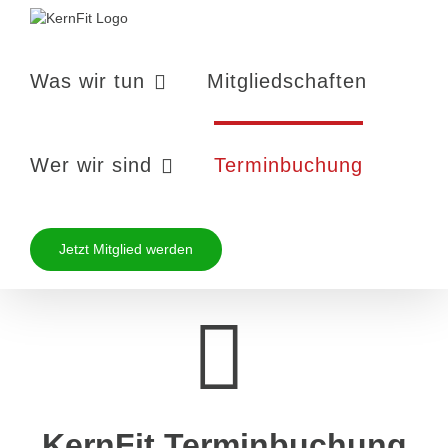
Zum
Inhalt
springen
Was wir tun
Mitgliedschaften
Wer wir sind
Terminbuchung
Jetzt Mitglied werden
KernFit Terminbuchung