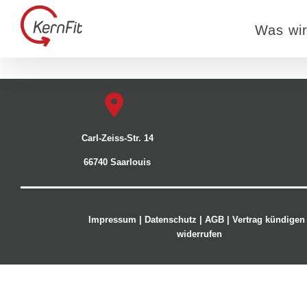
Zum
Inhalt
Was wir
springen
Carl-Zeiss-Str. 14
66740 Saarlouis
Impressum
|
Datenschutz
|
AGB |
Vertrag kündigen 
widerrufen