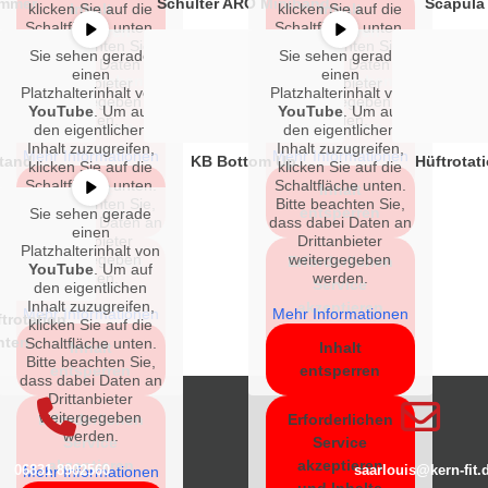
mmer
Schulter ARO Miniband
Scapula
klicken Sie auf die
Inhalt
klicken Sie auf die
Inhalt
Schaltfläche unten.
Schaltfläche unten.
entsperren
entsperren
Bitte beachten Sie,
Bitte beachten Sie,
Sie sehen gerade
Sie sehen gerade
dass dabei Daten an
dass dabei Daten an
einen
einen
Erforderlichen
Erforderlichen
Drittanbieter
Drittanbieter
Platzhalterinhalt von
Platzhalterinhalt von
weitergegeben
weitergegeben
Service
Service
YouTube
. Um auf
YouTube
. Um auf
werden.
werden.
akzeptieren
akzeptieren
den eigentlichen
den eigentlichen
Inhalt zuzugreifen,
Inhalt zuzugreifen,
und Inhalte
und Inhalte
Mehr Informationen
Mehr Informationen
tand
KB Bottom Up
Hüftrotat
klicken Sie auf die
klicken Sie auf die
entsperren
entsperren
Schaltfläche unten.
Schaltfläche unten.
Inhalt
Inhalt
Bitte beachten Sie,
Bitte beachten Sie,
entsperren
entsperren
Sie sehen gerade
dass dabei Daten an
dass dabei Daten an
einen
Drittanbieter
Drittanbieter
Platzhalterinhalt von
weitergegeben
weitergegeben
Erforderlichen
Erforderlichen
YouTube
. Um auf
werden.
werden.
Service
Service
den eigentlichen
Inhalt zuzugreifen,
akzeptieren
akzeptieren
Mehr Informationen
Mehr Informationen
trotation
klicken Sie auf die
und Inhalte
und Inhalte
nten
Schaltfläche unten.
Inhalt
Inhalt
entsperren
entsperren
Bitte beachten Sie,
entsperren
entsperren
dass dabei Daten an
Drittanbieter
weitergegeben
Erforderlichen
Erforderlichen
werden.
Service
Service
akzeptieren
akzeptieren
06831 8902560
saarlouis@kern-fit.
Mehr Informationen