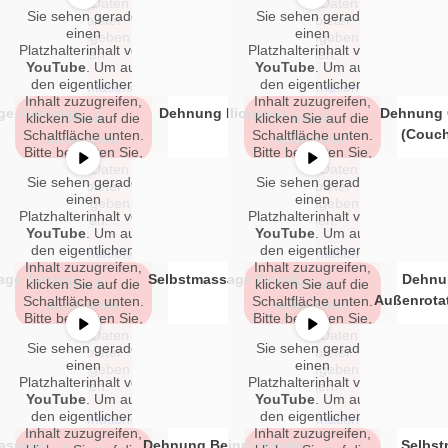
dass dabei Daten an
dass dabei Daten an
Sie sehen gerade
Sie sehen gerade
Erforderlichen
Erforderlichen
Drittanbieter
Drittanbieter
einen
einen
weitergegeben
weitergegeben
Service
Service
Platzhalterinhalt von
Platzhalterinhalt von
werden.
werden.
akzeptieren
akzeptieren
YouTube
. Um auf
YouTube
. Um auf
und Inhalte
und Inhalte
den eigentlichen
den eigentlichen
Mehr Informationen
Mehr Informationen
Inhalt zuzugreifen,
Inhalt zuzugreifen,
entsperren
entsperren
e Iliopsoas
Dehnung Iliopsoas
Dehnung 
klicken Sie auf die
Inhalt
klicken Sie auf die
Inhalt
(Couch
Schaltfläche unten.
Schaltfläche unten.
entsperren
entsperren
Bitte beachten Sie,
Bitte beachten Sie,
dass dabei Daten an
dass dabei Daten an
Sie sehen gerade
Sie sehen gerade
Erforderlichen
Erforderlichen
Drittanbieter
Drittanbieter
einen
einen
weitergegeben
weitergegeben
Service
Service
Platzhalterinhalt von
Platzhalterinhalt von
werden.
werden.
akzeptieren
akzeptieren
YouTube
. Um auf
YouTube
. Um auf
und Inhalte
und Inhalte
den eigentlichen
den eigentlichen
Mehr Informationen
Mehr Informationen
Inhalt zuzugreifen,
Inhalt zuzugreifen,
entsperren
entsperren
age Tensor
Selbstmassage Gesäß
Dehnu
klicken Sie auf die
Inhalt
klicken Sie auf die
Inhalt
Außenrota
Schaltfläche unten.
Schaltfläche unten.
entsperren
entsperren
Bitte beachten Sie,
Bitte beachten Sie,
dass dabei Daten an
dass dabei Daten an
Sie sehen gerade
Sie sehen gerade
Erforderlichen
Erforderlichen
Drittanbieter
Drittanbieter
einen
einen
weitergegeben
weitergegeben
Service
Service
Platzhalterinhalt von
Platzhalterinhalt von
werden.
werden.
akzeptieren
akzeptieren
YouTube
. Um auf
YouTube
. Um auf
und Inhalte
und Inhalte
den eigentlichen
den eigentlichen
Mehr Informationen
Mehr Informationen
Inhalt zuzugreifen,
Inhalt zuzugreifen,
entsperren
entsperren
assage
Dehnung Beinrückseite
Selbs