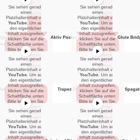
werden.
werden.
akzeptieren
akzeptieren
Sie sehen gerade
Sie sehen gerade
und Inhalte
und Inhalte
einen
einen
Mehr Informationen
Mehr Informationen
Platzhalterinhalt von
Platzhalterinhalt von
entsperren
entsperren
YouTube
Inhalt
. Um auf
YouTube
Inhalt
. Um auf
den eigentlichen
den eigentlichen
entsperren
entsperren
Inhalt zuzugreifen,
Inhalt zuzugreifen,
(gebeugt,
Aktiv Passiv Hang
Glute Brid
klicken Sie auf die
klicken Sie auf die
Erforderlichen
Erforderlichen
end)
Schaltfläche unten.
Schaltfläche unten.
Bitte beachten Sie,
Bitte beachten Sie,
Service
Service
dass dabei Daten an
dass dabei Daten an
akzeptieren
akzeptieren
Sie sehen gerade
Sie sehen gerade
Drittanbieter
Drittanbieter
und Inhalte
und Inhalte
einen
einen
weitergegeben
weitergegeben
Platzhalterinhalt von
Platzhalterinhalt von
entsperren
entsperren
werden.
werden.
YouTube
. Um auf
YouTube
. Um auf
den eigentlichen
den eigentlichen
Mehr Informationen
Mehr Informationen
Inhalt zuzugreifen,
Inhalt zuzugreifen,
lides
Trapez Dips
Spagat
klicken Sie auf die
Inhalt
klicken Sie auf die
Inhalt
Schaltfläche unten.
Schaltfläche unten.
entsperren
entsperren
Bitte beachten Sie,
Bitte beachten Sie,
dass dabei Daten an
dass dabei Daten an
Sie sehen gerade
Sie sehen gerade
Erforderlichen
Erforderlichen
Drittanbieter
Drittanbieter
einen
einen
weitergegeben
weitergegeben
Service
Service
Platzhalterinhalt von
Platzhalterinhalt von
werden.
werden.
akzeptieren
akzeptieren
YouTube
. Um auf
YouTube
. Um auf
und Inhalte
und Inhalte
den eigentlichen
den eigentlichen
Mehr Informationen
Mehr Informationen
Inhalt zuzugreifen,
Inhalt zuzugreifen,
entsperren
entsperren