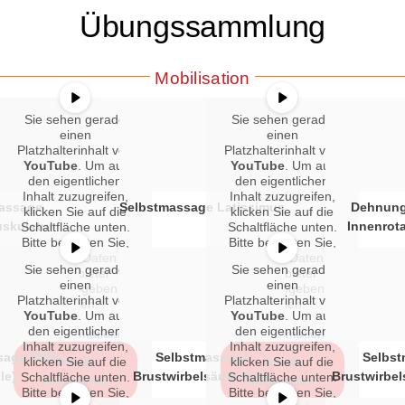
Übungssammlung
Mobilisation
Sie sehen gerade
Sie sehen gerade
einen
einen
Platzhalterinhalt von
Platzhalterinhalt von
YouTube
. Um auf
YouTube
. Um auf
den eigentlichen
den eigentlichen
Inhalt zuzugreifen,
Inhalt zuzugreifen,
assage
Selbstmassage Latissimus
Dehnung
klicken Sie auf die
klicken Sie auf die
skulatur
Innenrota
Schaltfläche unten.
Schaltfläche unten.
Bitte beachten Sie,
Bitte beachten Sie,
dass dabei Daten an
dass dabei Daten an
Sie sehen gerade
Sie sehen gerade
Drittanbieter
Drittanbieter
einen
einen
weitergegeben
weitergegeben
Platzhalterinhalt von
Platzhalterinhalt von
werden.
werden.
YouTube
. Um auf
YouTube
. Um auf
den eigentlichen
den eigentlichen
Mehr Informationen
Mehr Informationen
Inhalt zuzugreifen,
Inhalt zuzugreifen,
sage HWS
Selbstmassage
Selbs
klicken Sie auf die
Inhalt
klicken Sie auf die
Inhalt
le)
Brustwirbelsäule Rolle
Brustwirbel
Schaltfläche unten.
Schaltfläche unten.
entsperren
entsperren
Bitte beachten Sie,
Bitte beachten Sie,