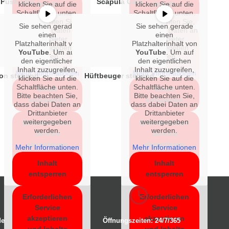
 Push Ups
Scapula Cars
klicken Sie auf die
Inhalt
klicken Sie auf die
Inhalt
Schaltfläche unten.
Schaltfläche unten.
entsperren
entsperren
Bitte beachten Sie,
Bitte beachten Sie,
Sie sehen gerade
Sie sehen gerade
dass dabei Daten an
dass dabei Daten an
einen
einen
Erforderlichen
Erforderlichen
Drittanbieter
Drittanbieter
Platzhalterinhalt von
Platzhalterinhalt von
weitergegeben
weitergegeben
Service
Service
YouTube
. Um auf
YouTube
. Um auf
werden.
werden.
akzeptieren
akzeptieren
den eigentlichen
den eigentlichen
Inhalt zuzugreifen,
Inhalt zuzugreifen,
und Inhalte
und Inhalte
Mehr Informationen
Mehr Informationen
ion stehend
Hüftbeuger stehend
klicken Sie auf die
klicken Sie auf die
entsperren
entsperren
Schaltfläche unten.
Schaltfläche unten.
Inhalt
Inhalt
Bitte beachten Sie,
Bitte beachten Sie,
entsperren
entsperren
dass dabei Daten an
dass dabei Daten an
Drittanbieter
Drittanbieter
weitergegeben
weitergegeben
Erforderlichen
Erforderlichen
werden.
werden.
Service
Service
akzeptieren
akzeptieren
Mehr Informationen
Mehr Informationen
und Inhalte
und Inhalte
Inhalt
Inhalt
entsperren
entsperren
entsperren
entsperren
Erforderlichen
Erforderlichen
Service
Service
akzeptieren
akzeptieren
de
Öffnungszeiten: 24/7/365