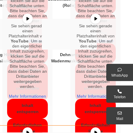
klicken Sie auf die
Inhalt
klicken Sie auf die
Inhalt
ite (Gapping)
(Rolle)
Schaltfläche unten.
Schaltfläche unten.
entsperren
entsperren
Bitte beachten Sie,
Bitte beachten Sie,
dass dabei Daten an
dass dabei Daten an
Erforderlichen
Erforderlichen
Drittanbieter
Drittanbieter
Sie sehen gerade
weitergegeben
Sie sehen gerade
weitergegeben
Service
Service
werden.
einen
werden.
einen
akzeptieren
akzeptieren
Platzhalterinhalt von
Platzhalterinhalt von
und Inhalte
und Inhalte
Mehr Informationen
Mehr Informationen
YouTube
. Um auf
YouTube
. Um auf
entsperren
entsperren
den eigentlichen
den eigentlichen
Inhalt
Inhalt
Inhalt zuzugreifen,
Inhalt zuzugreifen,
g Hüfte &
Dehnung
klicken Sie auf die
entsperren
klicken Sie auf die
entsperren
säule (Brezel)
Wadenmuskulatur
Schaltfläche unten.
Schaltfläche unten.
Bitte beachten Sie,
Bitte beachten Sie,
Erforderlichen
Erforderlichen
dass dabei Daten an
dass dabei Daten an
WhatsApp
Service
Service
Drittanbieter
Drittanbieter
weitergegeben
weitergegeben
akzeptieren
akzeptieren
werden.
werden.
und Inhalte
und Inhalte
entsperren
entsperren
Mehr Informationen
Mehr Informationen
Telefon
Inhalt
Inhalt
entsperren
entsperren
Mail
Erforderlichen
Erforderlichen
Service
Service