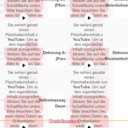
klicken Sie auf die
Inhalt
klicken Sie auf die
Inhalt
lrückseite
(Pfosten)
Beinrückse
Schaltfläche unten.
Schaltfläche unten.
entsperren
entsperren
Bitte beachten Sie,
Bitte beachten Sie,
le)
dass dabei Daten an
dass dabei Daten an
Erforderlichen
Erforderlichen
Drittanbieter
Drittanbieter
Sie sehen gerade
weitergegeben
Sie sehen gerade
weitergegeben
Service
Service
werden.
einen
werden.
einen
akzeptieren
akzeptieren
Platzhalterinhalt von
Platzhalterinhalt von
und Inhalte
und Inhalte
Mehr Informationen
Mehr Informationen
YouTube
. Um auf
YouTube
. Um auf
entsperren
entsperren
den eigentlichen
den eigentlichen
Inhalt
Inhalt
Inhalt zuzugreifen,
Inhalt zuzugreifen,
assage
Dehnung Adduktoren
Dehnun
klicken Sie auf die
entsperren
klicken Sie auf die
entsperren
n (lang)
(Frosch)
Brustwirbel
Schaltfläche unten.
Schaltfläche unten.
Bitte beachten Sie,
Bitte beachten Sie,
Erforderlichen
Erforderlichen
dass dabei Daten an
dass dabei Daten an
Sie sehen gerade
Sie sehen gerade
Service
Service
Drittanbieter
Drittanbieter
einen
einen
weitergegeben
weitergegeben
akzeptieren
akzeptieren
Platzhalterinhalt von
Platzhalterinhalt von
werden.
werden.
und Inhalte
und Inhalte
YouTube
. Um auf
YouTube
. Um auf
entsperren
entsperren
den eigentlichen
den eigentlichen
Mehr Informationen
Mehr Informationen
Inhalt zuzugreifen,
Inhalt zuzugreifen,
ndgelenke
Selbstmassage Kiefer (mit
klicken Sie auf die
Inhalt
klicken Sie auf die
Inhalt
Daumen)
Schaltfläche unten.
Schaltfläche unten.
entsperren
entsperren
Bitte beachten Sie,
Bitte beachten Sie,
dass dabei Daten an
dass dabei Daten an
Erforderlichen
Erforderlichen
Stabilisation
Drittanbieter
Drittanbieter
weitergegeben
weitergegeben
Service
Service