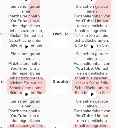
akzeptieren
akzeptieren
Sie sehen gerade
Sie sehen gerade
und Inhalte
und Inhalte
einen
einen
Platzhalterinhalt von
Platzhalterinhalt von
entsperren
entsperren
YouTube
. Um auf
YouTube
. Um auf
den eigentlichen
den eigentlichen
Inhalt zuzugreifen,
Inhalt zuzugreifen,
ge Varianten
BWS Rotation
klicken Sie auf die
klicken Sie auf die
Schaltfläche unten.
Schaltfläche unten.
Bitte beachten Sie,
Bitte beachten Sie,
dass dabei Daten an
dass dabei Daten an
Sie sehen gerade
Sie sehen gerade
Drittanbieter
Drittanbieter
einen
einen
weitergegeben
weitergegeben
Platzhalterinhalt von
Platzhalterinhalt von
werden.
werden.
YouTube
. Um auf
YouTube
. Um auf
den eigentlichen
den eigentlichen
Mehr Informationen
Mehr Informationen
Inhalt zuzugreifen,
Inhalt zuzugreifen,
 stehend
Shoulder Cars
klicken Sie auf die
Inhalt
klicken Sie auf die
Inhalt
Schaltfläche unten.
Schaltfläche unten.
entsperren
entsperren
Bitte beachten Sie,
Bitte beachten Sie,
dass dabei Daten an
dass dabei Daten an
Sie sehen gerade
Sie sehen gerade
Erforderlichen
Erforderlichen
Drittanbieter
Drittanbieter
einen
einen
weitergegeben
weitergegeben
Service
Service
Platzhalterinhalt von
Platzhalterinhalt von
werden.
werden.
akzeptieren
akzeptieren
YouTube
. Um auf
YouTube
. Um auf
und Inhalte
und Inhalte
den eigentlichen
den eigentlichen
Mehr Informationen
Mehr Informationen
Inhalt zuzugreifen,
Inhalt zuzugreifen,
entsperren
entsperren