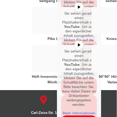
Seitgang Miniband
Schwi
klicken Sie auf die
Inhalt
Schaltfläche unten.
entsperren
Bitte beachten Sie,
Sie sehen gerade
dass dabei Daten an
einen
Erforderlichen
Drittanbieter
Platzhalterinhalt von
weitergegeben
Service
YouTube
. Um auf
werden.
akzeptieren
den eigentlichen
Inhalt zuzugreifen,
und Inhalte
Mehr Informationen
Pike Lifts
Knies
klicken Sie auf die
entsperren
Schaltfläche unten.
Inhalt
Bitte beachten Sie,
entsperren
Sie sehen gerade
dass dabei Daten an
einen
Drittanbieter
Platzhalterinhalt von
weitergegeben
Erforderlichen
YouTube
. Um auf
werden.
Service
den eigentlichen
Inhalt zuzugreifen,
akzeptieren
Mehr Informationen
Hüft Innenrotation sitzend,
90°90° Hüf
klicken Sie auf die
und Inhalte
Miniband
Varia
Schaltfläche unten.
Inhalt
entsperren
Bitte beachten Sie,
entsperren
dass dabei Daten an
Drittanbieter
weitergegeben
Erforderlichen
werden.
Service
akzeptieren
Carl-Zeiss-Str. 14
Mehr Informationen