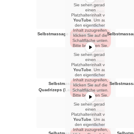
dass dabei Daten an
Sie sehen gerade
Erforderlichen
Drittanbieter
einen
weitergegeben
Service
Platzhalterinhalt von
werden.
akzeptieren
YouTube
. Um auf
und Inhalte
den eigentlichen
Mehr Informationen
Inhalt zuzugreifen,
entsperren
Selbstmassage LWS (Ball)
Selbstmassag
klicken Sie auf die
Inhalt
Schaltfläche unten.
entsperren
Bitte beachten Sie,
dass dabei Daten an
Sie sehen gerade
Erforderlichen
Drittanbieter
einen
weitergegeben
Service
Platzhalterinhalt von
werden.
akzeptieren
YouTube
. Um auf
und Inhalte
den eigentlichen
Mehr Informationen
Inhalt zuzugreifen,
entsperren
Selbstmassage
Selbstmass
klicken Sie auf die
Inhalt
Quadrizeps (Langhantel)
Schaltfläche unten.
entsperren
Bitte beachten Sie,
dass dabei Daten an
Sie sehen gerade
Erforderlichen
Drittanbieter
einen
weitergegeben
Service
Platzhalterinhalt von
werden.
akzeptieren
YouTube
. Um auf
und Inhalte
den eigentlichen
Mehr Informationen
Inhalt zuzugreifen,
entsperren
Selbstmassage
Selbstm