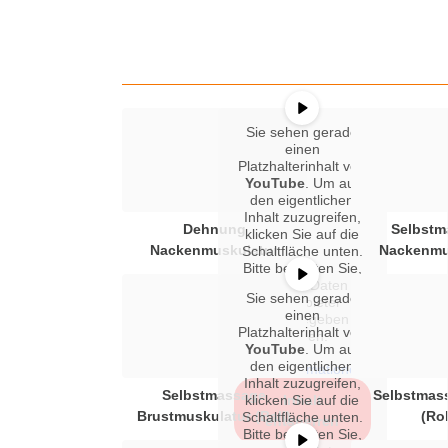
Zum
Inhalt
springen
Sie sehen gerade
einen
Platzhalterinhalt von
YouTube
. Um auf
den eigentlichen
Inhalt zuzugreifen,
Dehnung
Selbstm
klicken Sie auf die
Nackenmuskulatur
Nackenmu
Schaltfläche unten.
Bitte beachten Sie,
dass dabei Daten an
Sie sehen gerade
Drittanbieter
einen
weitergegeben
Platzhalterinhalt von
werden.
YouTube
. Um auf
den eigentlichen
Mehr Informationen
Inhalt zuzugreifen,
Selbstmassage
Selbstmas
klicken Sie auf die
Inhalt
Brustmuskulatur (Ball)
(Rol
Schaltfläche unten.
entsperren
Bitte beachten Sie,