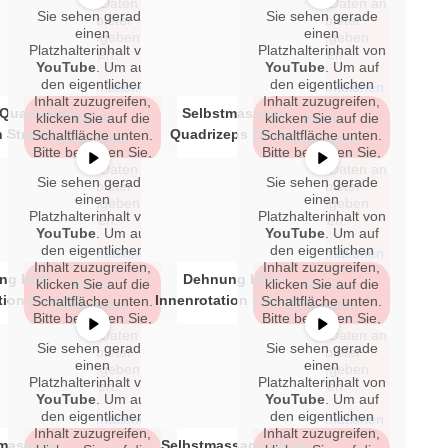
dass dabei Daten an
dass dabei Daten an
Sie sehen gerade
Sie sehen gerade
Erforderlichen
Erforderlichen
Drittanbieter
Drittanbieter
einen
einen
weitergegeben
weitergegeben
Service
Service
Platzhalterinhalt von
Platzhalterinhalt von
werden.
werden.
akzeptieren
akzeptieren
YouTube
. Um auf
YouTube
. Um auf
und Inhalte
und Inhalte
den eigentlichen
den eigentlichen
Mehr Informationen
Mehr Informationen
Inhalt zuzugreifen,
Inhalt zuzugreifen,
entsperren
entsperren
Quadrizeps
Selbstmassage
klicken Sie auf die
Inhalt
klicken Sie auf die
Inhalt
 Strech)
Quadrizeps (Rolle)
Schaltfläche unten.
Schaltfläche unten.
entsperren
entsperren
Bitte beachten Sie,
Bitte beachten Sie,
dass dabei Daten an
dass dabei Daten an
Sie sehen gerade
Sie sehen gerade
Erforderlichen
Erforderlichen
Drittanbieter
Drittanbieter
einen
einen
weitergegeben
weitergegeben
Service
Service
Platzhalterinhalt von
Platzhalterinhalt von
werden.
werden.
akzeptieren
akzeptieren
YouTube
. Um auf
YouTube
. Um auf
und Inhalte
und Inhalte
den eigentlichen
den eigentlichen
Mehr Informationen
Mehr Informationen
Inhalt zuzugreifen,
Inhalt zuzugreifen,
entsperren
entsperren
ng Hüft-
Dehnung Hüft-
klicken Sie auf die
Inhalt
klicken Sie auf die
Inhalt
tion (Gesäß)
Innenrotation (sitzend)
Schaltfläche unten.
Schaltfläche unten.
entsperren
entsperren
Bitte beachten Sie,
Bitte beachten Sie,
dass dabei Daten an
dass dabei Daten an
Sie sehen gerade
Sie sehen gerade
Erforderlichen
Erforderlichen
Drittanbieter
Drittanbieter
einen
einen
weitergegeben
weitergegeben
Service
Service
Platzhalterinhalt von
Platzhalterinhalt von
werden.
werden.
akzeptieren
akzeptieren
YouTube
. Um auf
YouTube
. Um auf
und Inhalte
und Inhalte
den eigentlichen
den eigentlichen
Mehr Informationen
Mehr Informationen
Inhalt zuzugreifen,
Inhalt zuzugreifen,
entsperren
entsperren
tmassage
Selbstmassage Wade