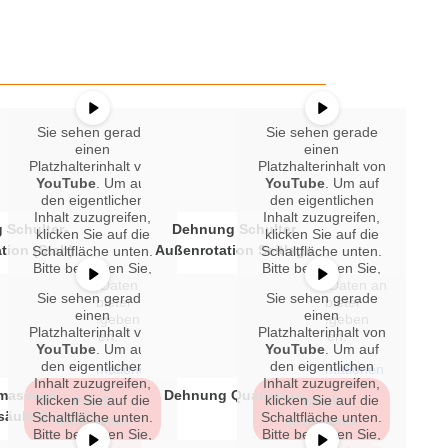
Sie sehen gerade
Sie sehen gerade
einen
einen
Platzhalterinhalt von
Platzhalterinhalt von
YouTube
. Um auf
YouTube
. Um auf
den eigentlichen
den eigentlichen
Inhalt zuzugreifen,
Inhalt zuzugreifen,
 Schulter-
Dehnung Schulter
klicken Sie auf die
klicken Sie auf die
tion (Stab)
Außenrotation Seitlage
Schaltfläche unten.
Schaltfläche unten.
Bitte beachten Sie,
Bitte beachten Sie,
dass dabei Daten an
dass dabei Daten an
Sie sehen gerade
Sie sehen gerade
Drittanbieter
Drittanbieter
einen
einen
weitergegeben
weitergegeben
Platzhalterinhalt von
Platzhalterinhalt von
werden.
werden.
YouTube
. Um auf
YouTube
. Um auf
den eigentlichen
den eigentlichen
Mehr Informationen
Mehr Informationen
Inhalt zuzugreifen,
Inhalt zuzugreifen,
tmassage
Dehnung Quadratus
klicken Sie auf die
Inhalt
klicken Sie auf die
Inhalt
säule Duoball
Schaltfläche unten.
Schaltfläche unten.
entsperren
entsperren
Bitte beachten Sie,
Bitte beachten Sie,