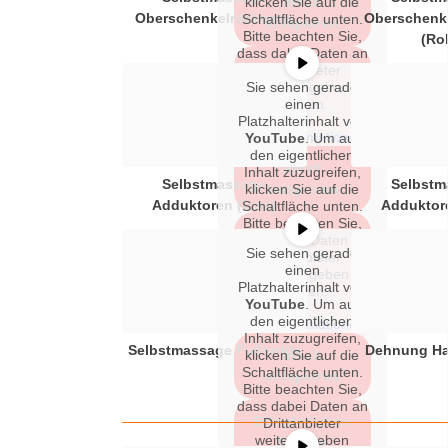
klicken Sie auf die
Inhalt
Oberschenkelrückseite
Oberschenke
Schaltfläche unten.
entsperren
Bitte beachten Sie,
(Rol
dass dabei Daten an
Erforderlichen
Drittanbieter
Sie sehen gerade
weitergegeben
Service
werden.
einen
akzeptieren
Platzhalterinhalt von
und Inhalte
Mehr Informationen
YouTube
. Um auf
entsperren
den eigentlichen
Inhalt
Inhalt zuzugreifen,
Selbstmassage
Selbstm
klicken Sie auf die
entsperren
Adduktoren (kurz)
Adduktore
Schaltfläche unten.
Bitte beachten Sie,
Erforderlichen
dass dabei Daten an
Sie sehen gerade
Service
Drittanbieter
einen
weitergegeben
akzeptieren
Platzhalterinhalt von
werden.
und Inhalte
YouTube
. Um auf
entsperren
den eigentlichen
Mehr Informationen
Inhalt zuzugreifen,
Selbstmassage Fußsohle
Dehnung Ha
klicken Sie auf die
Inhalt
Schaltfläche unten.
entsperren
Bitte beachten Sie,
dass dabei Daten an
Erforderlichen
Drittanbieter
weitergegeben
Service